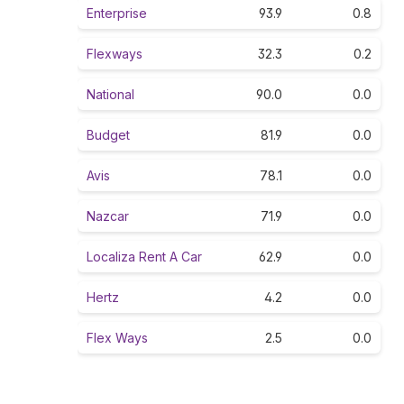
Enterprise
93.9
0.8
Flexways
32.3
0.2
National
90.0
0.0
Budget
81.9
0.0
Avis
78.1
0.0
Nazcar
71.9
0.0
Localiza Rent A Car
62.9
0.0
Hertz
4.2
0.0
Flex Ways
2.5
0.0