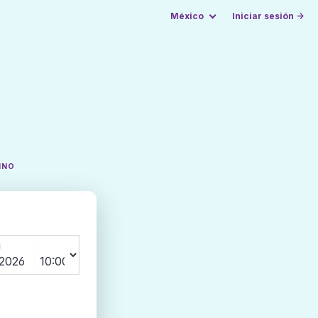
México
Iniciar sesión →
INO
N