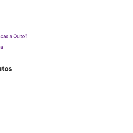
cas a Quito?
ta
utos