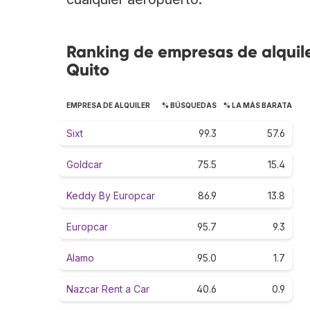
Ranking de empresas de alquil
Quito
EMPRESA DE ALQUILER
% BÚSQUEDAS
% LA MÁS BARATA
Sixt
99.3
57.6
Goldcar
75.5
15.4
Keddy By Europcar
86.9
13.8
Europcar
95.7
9.3
Alamo
95.0
1.7
Nazcar Rent a Car
40.6
0.9