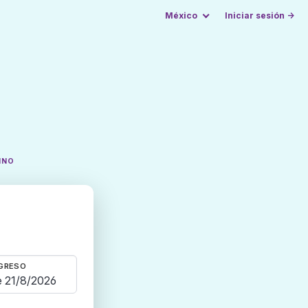
México
Iniciar sesión →
INO
GRESO