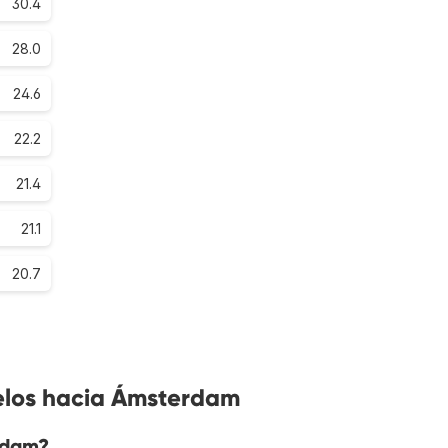
30.4
28.0
24.6
22.2
21.4
21.1
20.7
elos hacia Ámsterdam
rdam?