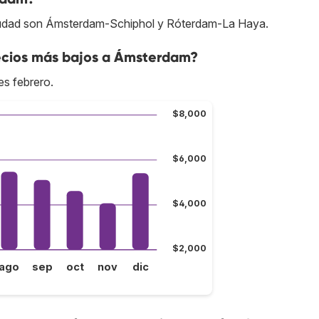
ciudad son Ámsterdam-Schiphol y Róterdam-La Haya.
ecios más bajos a Ámsterdam?
s febrero.
$8,000
$6,000
$4,000
$2,000
ago
sep
oct
nov
dic