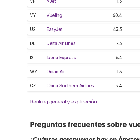
VF
AJet
1.3
VY
Vueling
60.4
U2
EasyJet
43.3
DL
Delta Air Lines
7.3
I2
Iberia Express
6.4
WY
Oman Air
1.3
CZ
China Southern Airlines
3.4
Ranking general y explicación
Preguntas frecuentes sobre vu
¿Cuántos aeropuertos hay en Ámste