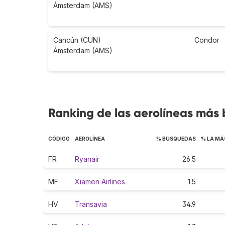
Ámsterdam (AMS)
Cancún (CUN)
Condor
Ámsterdam (AMS)
Ranking de las aerolíneas más
CÓDIGO
AEROLÍNEA
% BÚSQUEDAS
% LA MÁ
FR
Ryanair
26.5
MF
Xiamen Airlines
1.5
HV
Transavia
34.9