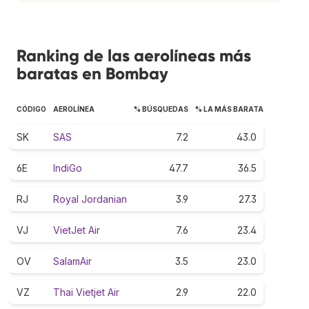
Ranking de las aerolíneas más
baratas en Bombay
CÓDIGO
AEROLÍNEA
% BÚSQUEDAS
% LA MÁS BARATA
SK
SAS
7.2
43.0
6E
IndiGo
47.7
36.5
RJ
Royal Jordanian
3.9
27.3
VJ
VietJet Air
7.6
23.4
OV
SalamAir
3.5
23.0
VZ
Thai Vietjet Air
2.9
22.0