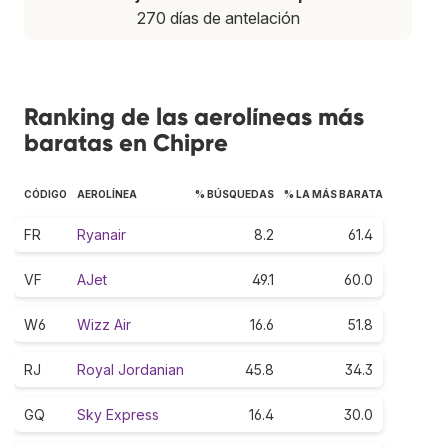
270 días de antelación
Ranking de las aerolíneas más
baratas en Chipre
CÓDIGO
AEROLÍNEA
% BÚSQUEDAS
% LA MÁS BARATA
FR
Ryanair
8.2
61.4
VF
AJet
49.1
60.0
W6
Wizz Air
16.6
51.8
RJ
Royal Jordanian
45.8
34.3
GQ
Sky Express
16.4
30.0