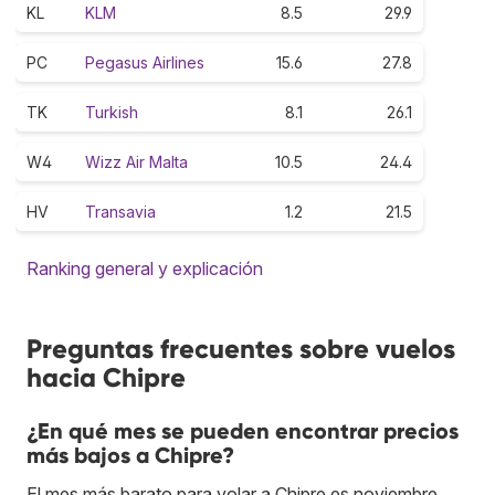
KL
KLM
8.5
29.9
PC
Pegasus Airlines
15.6
27.8
TK
Turkish
8.1
26.1
W4
Wizz Air Malta
10.5
24.4
HV
Transavia
1.2
21.5
Ranking general y explicación
Preguntas frecuentes sobre vuelos
hacia Chipre
¿En qué mes se pueden encontrar precios
más bajos a Chipre?
El mes más barato para volar a Chipre es noviembre.