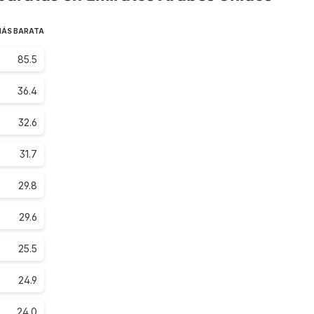
MÁS BARATA
85.5
36.4
32.6
31.7
29.8
29.6
25.5
24.9
24.0