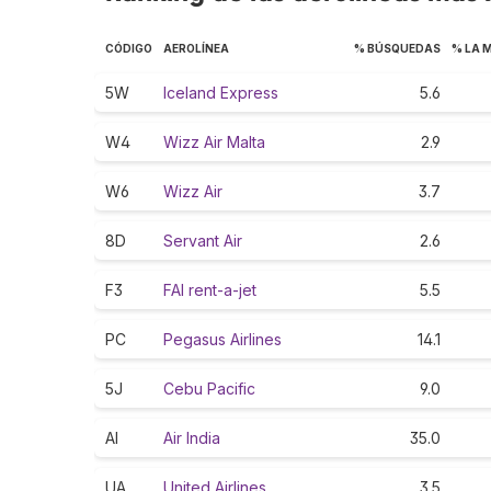
CÓDIGO
AEROLÍNEA
% BÚSQUEDAS
% LA 
5W
Iceland Express
5.6
W4
Wizz Air Malta
2.9
W6
Wizz Air
3.7
8D
Servant Air
2.6
F3
FAI rent-a-jet
5.5
PC
Pegasus Airlines
14.1
5J
Cebu Pacific
9.0
AI
Air India
35.0
UA
United Airlines
3.5