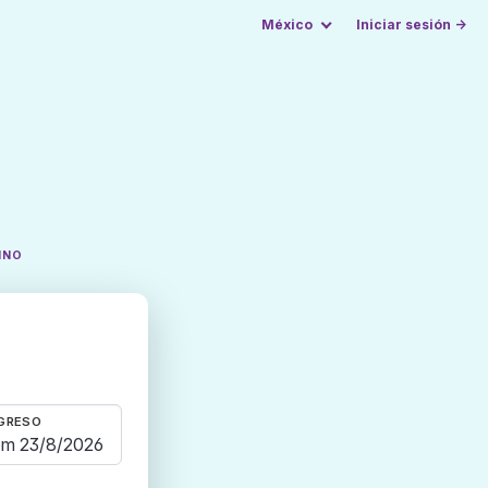
México
Iniciar sesión →
INO
GRESO