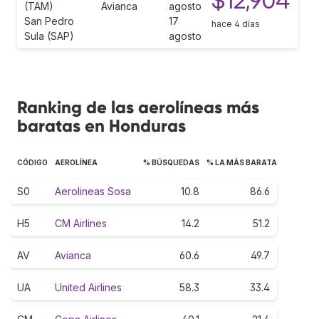
$12,904
(TAM)
Avianca
agosto
San Pedro
17
hace 4 días
Sula (SAP)
agosto
Ranking de las aerolíneas más
baratas en Honduras
CÓDIGO
AEROLÍNEA
% BÚSQUEDAS
% LA MÁS BARATA
S0
Aerolineas Sosa
10.8
86.6
H5
CM Airlines
14.2
51.2
AV
Avianca
60.6
49.7
UA
United Airlines
58.3
33.4