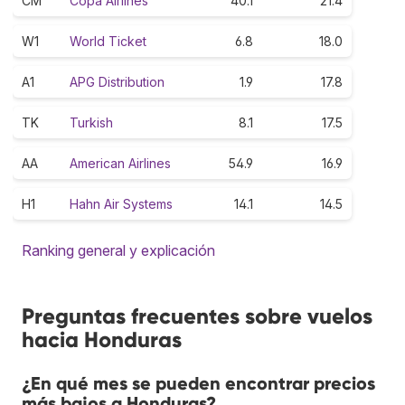
CM
Copa Airlines
40.1
21.4
W1
World Ticket
6.8
18.0
A1
APG Distribution
1.9
17.8
TK
Turkish
8.1
17.5
AA
American Airlines
54.9
16.9
H1
Hahn Air Systems
14.1
14.5
Ranking general y explicación
Preguntas frecuentes sobre vuelos
hacia Honduras
¿En qué mes se pueden encontrar precios
más bajos a Honduras?