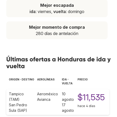
Mejor escapada
ida
: viernes,
vuelta
: domingo
Mejor momento de compra
280 días de antelación
Últimas ofertas a Honduras de ida y
vuelta
ORIGEN - DESTINO
AEROLÍNEAS
IDA -
PRECIO
VUELTA
Tampico
Aeroméxico
10
$11,535
(TAM)
Avianca
agosto
San Pedro
17
hace 4 días
Sula (SAP)
agosto