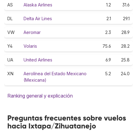
AS
Alaska Airlines
1.2
31.6
DL
Delta Air Lines
2.1
29.1
VW
Aeromar
2.3
28.9
Y4
Volaris
75.6
28.2
UA
United Airlines
6.9
25.8
XN
Aerolínea del Estado Mexicano
5.2
24.0
(Mexicana)
Ranking general y explicación
Preguntas frecuentes sobre vuelos
hacia Ixtapa/Zihuatanejo