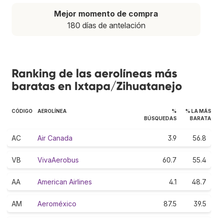
Mejor momento de compra
180 días de antelación
Ranking de las aerolíneas más
baratas en Ixtapa/Zihuatanejo
CÓDIGO
AEROLÍNEA
%
% LA MÁS
BÚSQUEDAS
BARATA
AC
Air Canada
3.9
56.8
VB
VivaAerobus
60.7
55.4
AA
American Airlines
4.1
48.7
AM
Aeroméxico
87.5
39.5