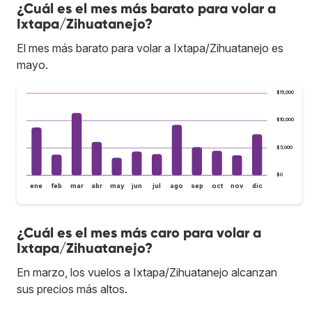
¿Cuál es el mes más barato para volar a
Ixtapa/Zihuatanejo?
El mes más barato para volar a Ixtapa/Zihuatanejo es
mayo.
$15,000
$10,000
$5,000
$0
ene
feb
mar
abr
may
jun
jul
ago
sep
oct
nov
dic
¿Cuál es el mes más caro para volar a
Ixtapa/Zihuatanejo?
En marzo, los vuelos a Ixtapa/Zihuatanejo alcanzan
sus precios más altos.