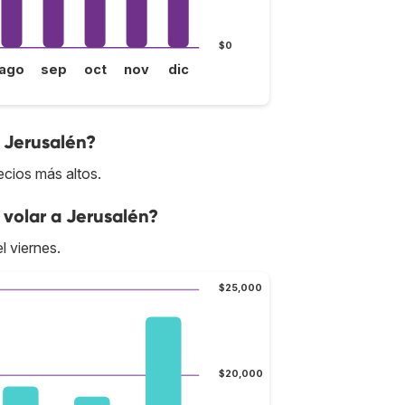
$0
ago
sep
oct
nov
dic
a Jerusalén?
ecios más altos.
volar a Jerusalén?
l viernes.
$25,000
$20,000