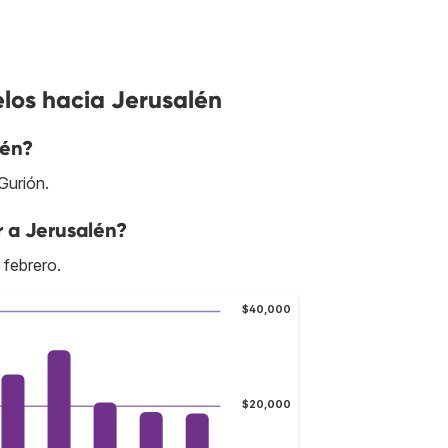
los hacia Jerusalén
lén?
Gurión.
r a Jerusalén?
 febrero.
$40,000
$20,000