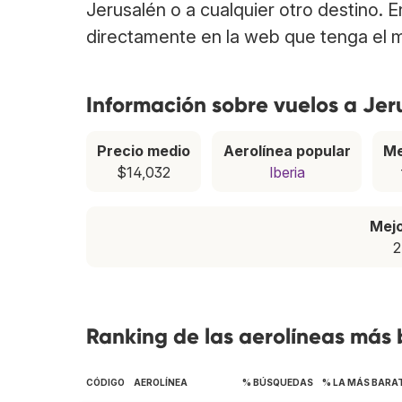
Jerusalén o a cualquier otro destino. 
directamente en la web que tenga el m
Información sobre vuelos a Jer
Precio medio
Aerolínea popular
Me
$14,032
Iberia
Mej
2
Ranking de las aerolíneas más 
CÓDIGO
AEROLÍNEA
% BÚSQUEDAS
% LA MÁS BARA