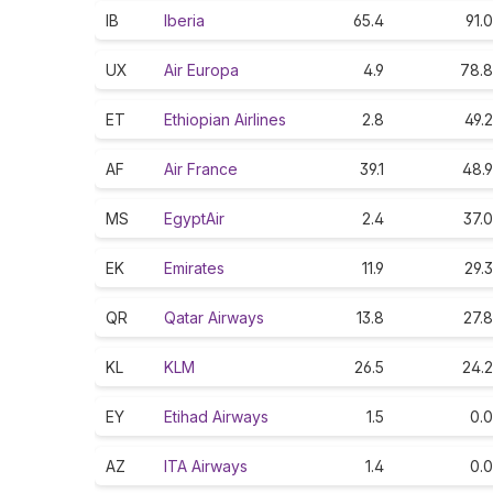
IB
Iberia
65.4
91.0
UX
Air Europa
4.9
78.8
ET
Ethiopian Airlines
2.8
49.2
AF
Air France
39.1
48.9
MS
EgyptAir
2.4
37.0
EK
Emirates
11.9
29.3
QR
Qatar Airways
13.8
27.8
KL
KLM
26.5
24.2
EY
Etihad Airways
1.5
0.0
AZ
ITA Airways
1.4
0.0