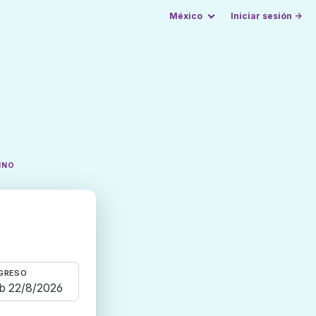
México
Iniciar sesión →
INO
GRESO