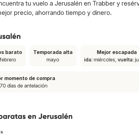
Encuentra tu vuelo a Jerusalén en Trabber y resér
ejor precio, ahorrando tiempo y dinero.
usalén
s barato
Temporada alta
Mejor escapada
febrero
mayo
ida
: miércoles,
vuelta
: j
or momento de compra
70 días de antelación
baratas en Jerusalén
TA