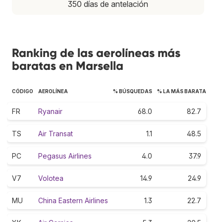
350 días de antelación
Ranking de las aerolíneas más
baratas en Marsella
CÓDIGO
AEROLÍNEA
% BÚSQUEDAS
% LA MÁS BARATA
FR
Ryanair
68.0
82.7
TS
Air Transat
1.1
48.5
PC
Pegasus Airlines
4.0
37.9
V7
Volotea
14.9
24.9
MU
China Eastern Airlines
1.3
22.7