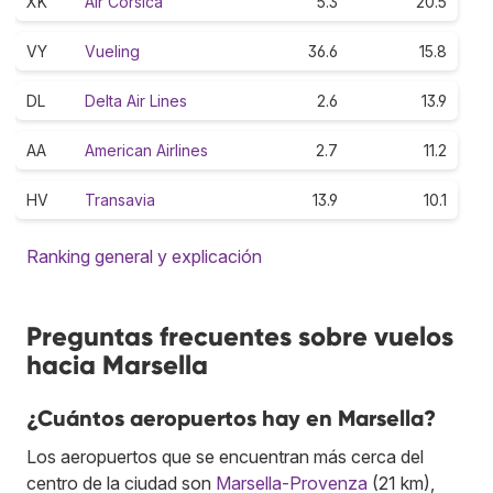
XK
Air Corsica
5.3
20.5
VY
Vueling
36.6
15.8
DL
Delta Air Lines
2.6
13.9
AA
American Airlines
2.7
11.2
HV
Transavia
13.9
10.1
Ranking general y explicación
Preguntas frecuentes sobre vuelos
hacia Marsella
¿Cuántos aeropuertos hay en Marsella?
Los aeropuertos que se encuentran más cerca del
centro de la ciudad son
Marsella-Provenza
(21 km),