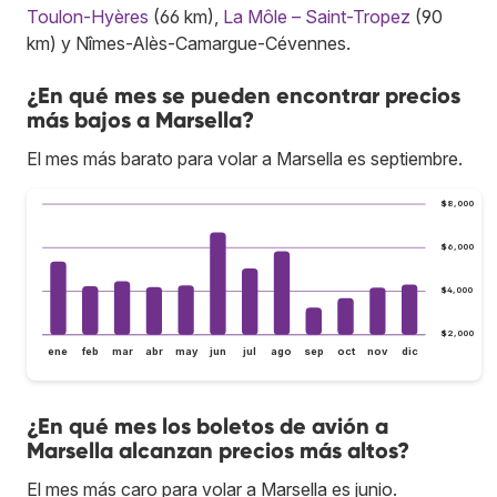
Toulon-Hyères
(66 km),
La Môle – Saint-Tropez
(90
km) y Nîmes-Alès-Camargue-Cévennes.
¿En qué mes se pueden encontrar precios
más bajos a Marsella?
El mes más barato para volar a Marsella es septiembre.
$8,000
$6,000
$4,000
$2,000
ene
feb
mar
abr
may
jun
jul
ago
sep
oct
nov
dic
¿En qué mes los boletos de avión a
Marsella alcanzan precios más altos?
El mes más caro para volar a Marsella es junio.