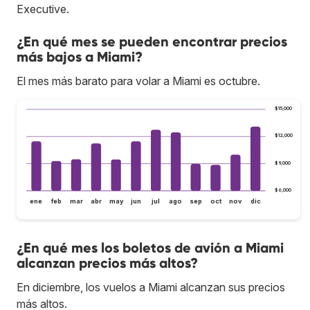
Executive.
¿En qué mes se pueden encontrar precios
más bajos a Miami?
El mes más barato para volar a Miami es octubre.
$15,000
$12,000
$9,000
$6,000
ene
feb
mar
abr
may
jun
jul
ago
sep
oct
nov
dic
¿En qué mes los boletos de avión a Miami
alcanzan precios más altos?
En diciembre, los vuelos a Miami alcanzan sus precios
más altos.