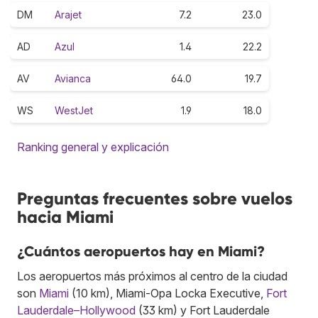
DM
Arajet
7.2
23.0
AD
Azul
1.4
22.2
AV
Avianca
64.0
19.7
WS
WestJet
1.9
18.0
Ranking general y explicación
Preguntas frecuentes sobre vuelos
hacia Miami
¿Cuántos aeropuertos hay en Miami?
Los aeropuertos más próximos al centro de la ciudad
son
Miami
(10 km), Miami-Opa Locka Executive,
Fort
Lauderdale–Hollywood
(33 km) y Fort Lauderdale