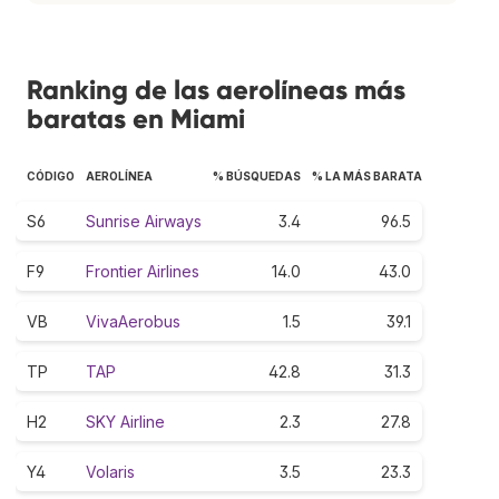
Ranking de las aerolíneas más
baratas en Miami
CÓDIGO
AEROLÍNEA
% BÚSQUEDAS
% LA MÁS BARATA
S6
Sunrise Airways
3.4
96.5
F9
Frontier Airlines
14.0
43.0
VB
VivaAerobus
1.5
39.1
TP
TAP
42.8
31.3
H2
SKY Airline
2.3
27.8
Y4
Volaris
3.5
23.3