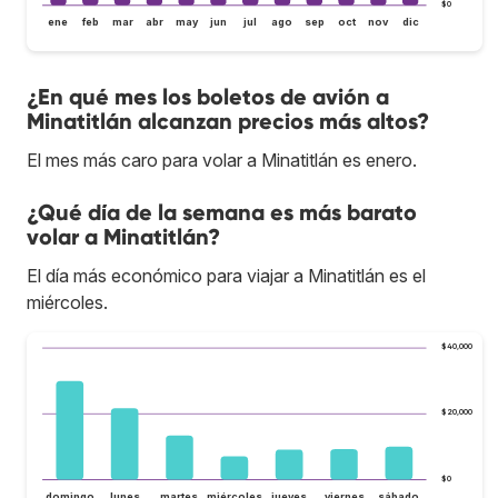
$0
ene
feb
mar
abr
may
jun
jul
ago
sep
oct
nov
dic
¿En qué mes los boletos de avión a
Minatitlán alcanzan precios más altos?
El mes más caro para volar a Minatitlán es enero.
¿Qué día de la semana es más barato
volar a Minatitlán?
El día más económico para viajar a Minatitlán es el
miércoles.
$40,000
$20,000
$0
domingo
lunes
martes
miércoles
jueves
viernes
sábado