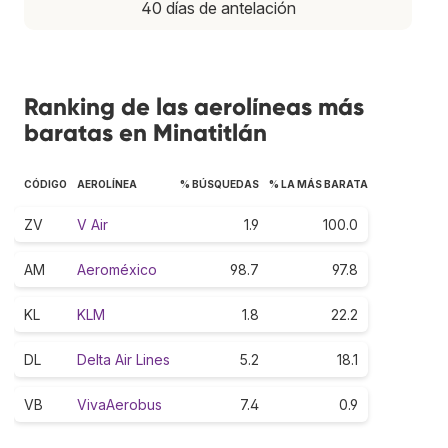
40 días de antelación
Ranking de las aerolíneas más
baratas en Minatitlán
CÓDIGO
AEROLÍNEA
% BÚSQUEDAS
% LA MÁS BARATA
ZV
V Air
1.9
100.0
AM
Aeroméxico
98.7
97.8
KL
KLM
1.8
22.2
DL
Delta Air Lines
5.2
18.1
VB
VivaAerobus
7.4
0.9