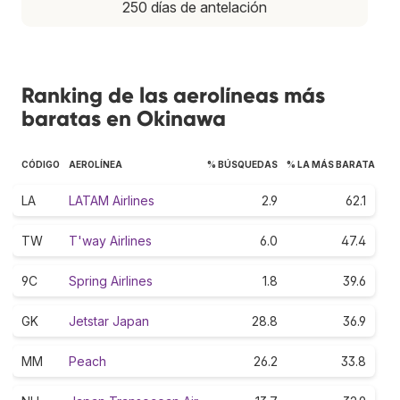
250 días de antelación
Ranking de las aerolíneas más
baratas en Okinawa
CÓDIGO
AEROLÍNEA
% BÚSQUEDAS
% LA MÁS BARATA
LA
LATAM Airlines
2.9
62.1
TW
T'way Airlines
6.0
47.4
9C
Spring Airlines
1.8
39.6
GK
Jetstar Japan
28.8
36.9
MM
Peach
26.2
33.8