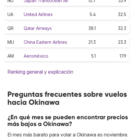
NU
Japan Transocean Air
13.7
32.9
UA
United Airlines
5.4
32.5
QR
Qatar Airways
38.1
32.3
MU
China Eastern Airlines
21.3
23.3
AM
Aeroméxico
5.1
17.9
Ranking general y explicación
Preguntas frecuentes sobre vuelos
hacia Okinawa
¿En qué mes se pueden encontrar precios
más bajos a Okinawa?
El mes más barato para volar a Okinawa es noviembre.