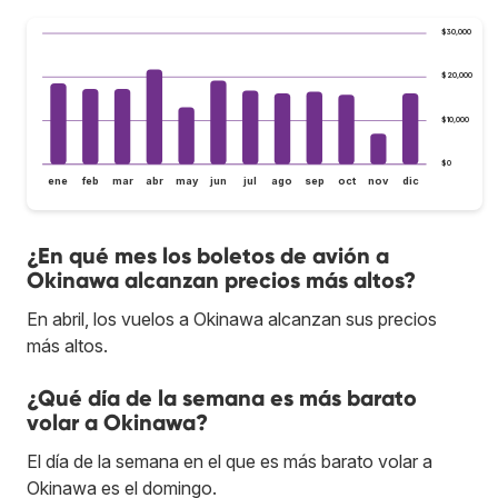
$30,000
$20,000
$10,000
$0
ene
feb
mar
abr
may
jun
jul
ago
sep
oct
nov
dic
¿En qué mes los boletos de avión a
Okinawa alcanzan precios más altos?
En abril, los vuelos a Okinawa alcanzan sus precios
más altos.
¿Qué día de la semana es más barato
volar a Okinawa?
El día de la semana en el que es más barato volar a
Okinawa es el domingo.