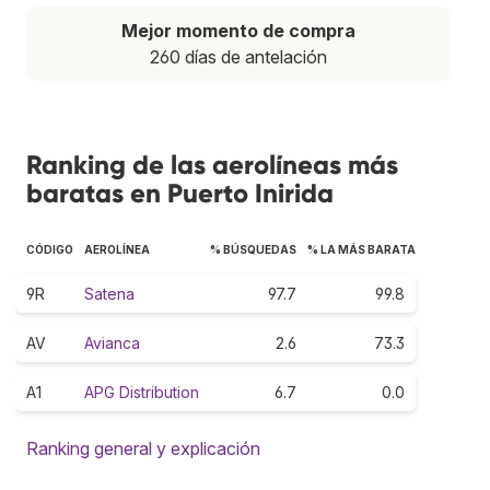
Mejor momento de compra
260 días de antelación
Ranking de las aerolíneas más
baratas en Puerto Inirida
CÓDIGO
AEROLÍNEA
% BÚSQUEDAS
% LA MÁS BARATA
9R
Satena
97.7
99.8
AV
Avianca
2.6
73.3
A1
APG Distribution
6.7
0.0
Ranking general y explicación