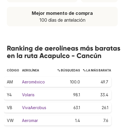
Mejor momento de compra
100 días de antelación
Ranking de aerolíneas más baratas
en la ruta Acapulco - Cancún
CÓDIGO
AEROLÍNEA
% BÚSQUEDAS
% LA MÁS BARATA
AM
Aeroméxico
100.0
49.7
Y4
Volaris
98.1
33.4
VB
VivaAerobus
63.1
26.1
VW
Aeromar
1.4
7.6