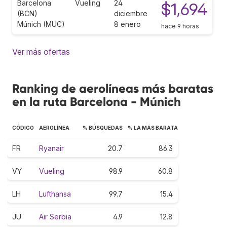
Barcelona
Vueling
24
$1,694
(BCN)
diciembre
Múnich (MUC)
8 enero
hace 9 horas
Ver más ofertas
Ranking de aerolíneas más baratas
en la ruta Barcelona - Múnich
CÓDIGO
AEROLÍNEA
% BÚSQUEDAS
% LA MÁS BARATA
FR
Ryanair
20.7
86.3
VY
Vueling
98.9
60.8
LH
Lufthansa
99.7
15.4
JU
Air Serbia
4.9
12.8