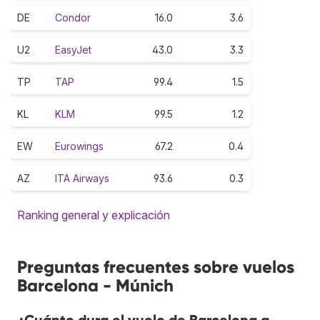
DE
Condor
16.0
3.6
U2
EasyJet
43.0
3.3
TP
TAP
99.4
1.5
KL
KLM
99.5
1.2
EW
Eurowings
67.2
0.4
AZ
ITA Airways
93.6
0.3
Ranking general y explicación
Preguntas frecuentes sobre vuelos
Barcelona - Múnich
¿Cuánto dura el vuelo de Barcelona a