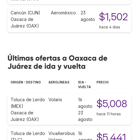
Cancún (CUN)
Aeroméxico
23
$1,502
Oaxaca de
agosto
Juárez (OAX)
hace 4 días
Últimas ofertas a Oaxaca de
Juárez de ida y vuelta
ORIGEN - DESTINO
AEROLÍNEAS
IDA -
PRECIO
VUELTA
Toluca de Lerdo
Volaris
16
$5,008
(MEX)
agosto
Oaxaca de
23
hace 11 horas
Juárez (OAX)
agosto
Toluca de Lerdo
VivaAerobus
16
$5,441
(TLC)
Volaris
agosto