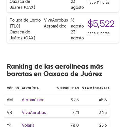
Oaxaca de
23
hace 11 horas
Juárez (OAX)
agosto
Toluca de Lerdo
VivaAerobus
16
$5,522
(TLC)
Aeroméxico
agosto
Oaxaca de
23
hace 11 horas
Juárez (OAX)
agosto
Ranking de las aerolíneas más
baratas en Oaxaca de Juárez
CÓDIGO
AEROLÍNEA
% BÚSQUEDAS
% LA MÁS BARATA
AM
Aeroméxico
92.5
45.8
VB
VivaAerobus
72.1
36.5
Y4
Volaris
78.0
25.6