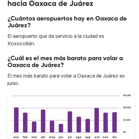
hacia Oaxaca de Juárez
¿Cuántos aeropuertos hay en Oaxaca de
Juárez?
El aeropuerto que da servicio a la ciudad es
Xoxocotlán.
¿Cuál es el mes más barato para volar a
Oaxaca de Juárez?
El mes más barato para volar a Oaxaca de Juárez es
junio.
$15,000
$10,000
$5,000
$0
ene
feb
mar
abr
may
jun
jul
ago
sep
oct
nov
dic