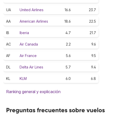
UA
United Airlines
16.6
23.7
AA
American Airlines
18.6
22.5
IB
Iberia
4.7
21.7
AC
Air Canada
2.2
9.6
AF
Air France
5.6
9.5
DL
Delta Air Lines
5.7
9.4
KL
KLM
6.0
6.8
Ranking general y explicación
Preguntas frecuentes sobre vuelos