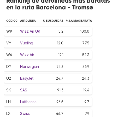
Ranking de aerolíneas más baratas
en la ruta Barcelona - Tromsø
CÓDIGO
AEROLÍNEA
% BÚSQUEDAS
% LA MÁS BARATA
W9
Wizz Air UK
5.2
100.0
VY
Vueling
12.0
77.5
W6
Wizz Air
12.1
52.3
DY
Norwegian
92.3
36.9
U2
EasyJet
24.7
24.3
SK
SAS
91.3
19.4
LH
Lufthansa
96.5
9.7
LX
Swiss
46.7
7.9