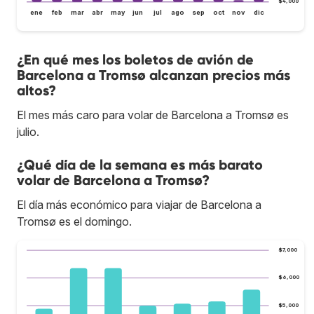
$4,000
ene
feb
mar
abr
may
jun
jul
ago
sep
oct
nov
dic
¿En qué mes los boletos de avión de
Barcelona a Tromsø alcanzan precios más
altos?
El mes más caro para volar de Barcelona a Tromsø es
julio.
¿Qué día de la semana es más barato
volar de Barcelona a Tromsø?
El día más económico para viajar de Barcelona a
Tromsø es el domingo.
$7,000
$6,000
$5,000