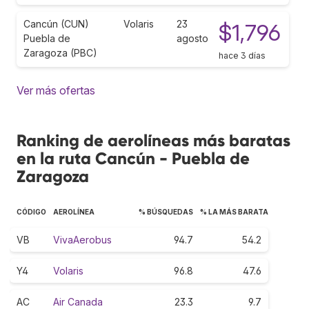
Cancún (CUN)
Volaris
23
$1,796
Puebla de
agosto
Zaragoza (PBC)
hace 3 días
Ver más ofertas
Ranking de aerolíneas más baratas
en la ruta Cancún - Puebla de
Zaragoza
CÓDIGO
AEROLÍNEA
% BÚSQUEDAS
% LA MÁS BARATA
VB
VivaAerobus
94.7
54.2
Y4
Volaris
96.8
47.6
AC
Air Canada
23.3
9.7