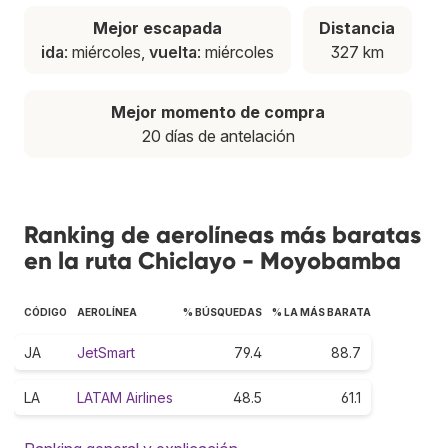
Mejor escapada
Distancia
ida
: miércoles,
vuelta
: miércoles
327 km
Mejor momento de compra
20 días de antelación
Ranking de aerolíneas más baratas
en la ruta Chiclayo - Moyobamba
CÓDIGO
AEROLÍNEA
% BÚSQUEDAS
% LA MÁS BARATA
JA
JetSmart
79.4
88.7
LA
LATAM Airlines
48.5
61.1