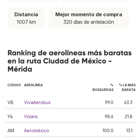
Distancia
Mejor momento de compra
1007 km
320 días de antelación
Ranking de aerolíneas más baratas
en la ruta Ciudad de México -
Mérida
CÓDIGO
AEROLÍNEA
%
% LA MÁS
BÚSQUEDAS
BARATA
VB
VivaAerobus
99.0
63.3
Y4
Volaris
98.6
21.8
AM
Aeroméxico
100.0
13.1