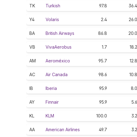
TK
Turkish
97.8
36.
Y4
Volaris
2.4
26.
BA
British Airways
86.8
20.
VB
VivaAerobus
1.7
18.
AM
Aeroméxico
95.7
12.
AC
Air Canada
98.6
10.
IB
Iberia
95.9
8.
AY
Finnair
95.9
5.
KL
KLM
100.0
3.
AA
American Airlines
49.7
3.