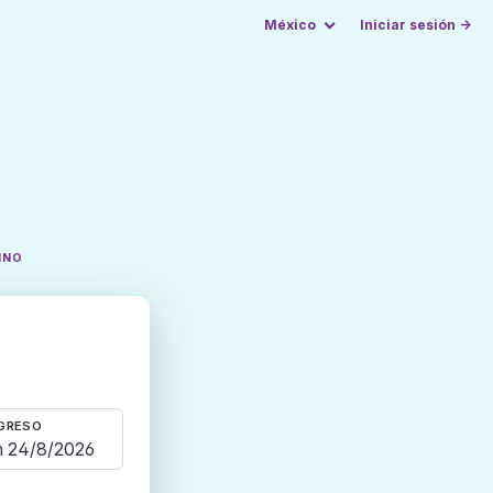
México
Iniciar sesión →
INO
GRESO