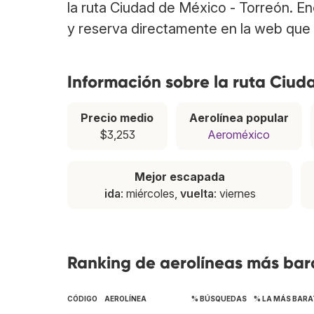
la ruta Ciudad de México - Torreón. E
y reserva directamente en la web que 
Información sobre la ruta Ciud
Precio medio
Aerolínea popular
$3,253
Aeroméxico
Mejor escapada
ida
: miércoles,
vuelta
: viernes
Ranking de aerolíneas más bara
CÓDIGO
AEROLÍNEA
% BÚSQUEDAS
% LA MÁS BARA