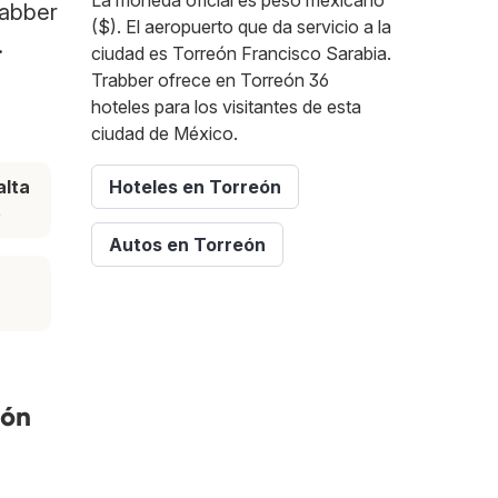
La moneda oficial es peso mexicano
rabber
($). El aeropuerto que da servicio a la
.
ciudad es Torreón Francisco Sarabia.
Trabber ofrece en Torreón 36
hoteles para los visitantes de esta
ciudad de México.
lta
Hoteles en Torreón
e
Autos en Torreón
eón