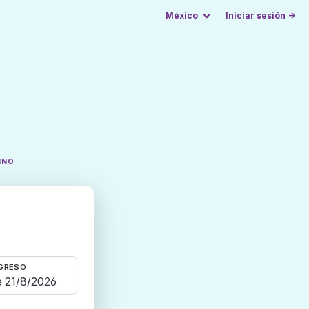
México
Iniciar sesión →
INO
GRESO