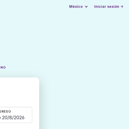
México
Iniciar sesión →
INO
GRESO