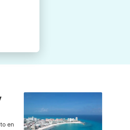
y
ato en