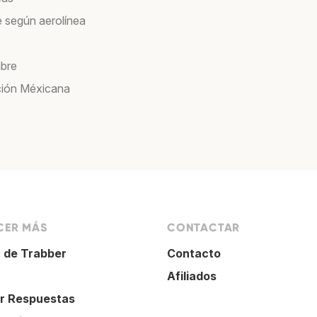
e según aerolínea
bre
ión Méxicana
ER MÁS
CONTACTAR
 de Trabber
Contacto
Afiliados
r Respuestas