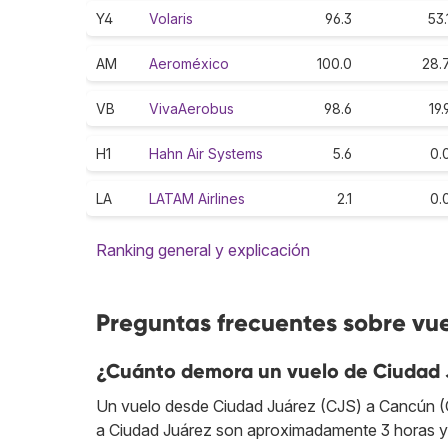
Y4
Volaris
96.3
53.
AM
Aeroméxico
100.0
28.
VB
VivaAerobus
98.6
19.
H1
Hahn Air Systems
5.6
0.
LA
LATAM Airlines
2.1
0.
Ranking general y explicación
Preguntas frecuentes sobre vu
¿Cuánto demora un vuelo de Ciudad
Un vuelo desde Ciudad Juárez (CJS) a Cancún (CU
a Ciudad Juárez son aproximadamente 3 horas y