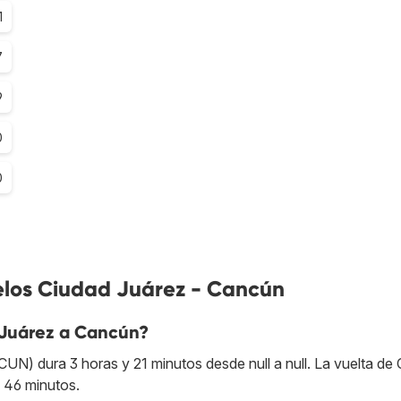
1
7
9
0
0
elos Ciudad Juárez - Cancún
 Juárez a Cancún?
N) dura 3 horas y 21 minutos desde null a null. La vuelta de
 46 minutos.