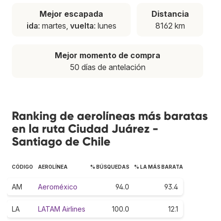
Mejor escapada
Distancia
ida
: martes,
vuelta
: lunes
8162 km
Mejor momento de compra
50 días de antelación
Ranking de aerolíneas más baratas
en la ruta Ciudad Juárez -
Santiago de Chile
CÓDIGO
AEROLÍNEA
% BÚSQUEDAS
% LA MÁS BARATA
AM
Aeroméxico
94.0
93.4
LA
LATAM Airlines
100.0
12.1