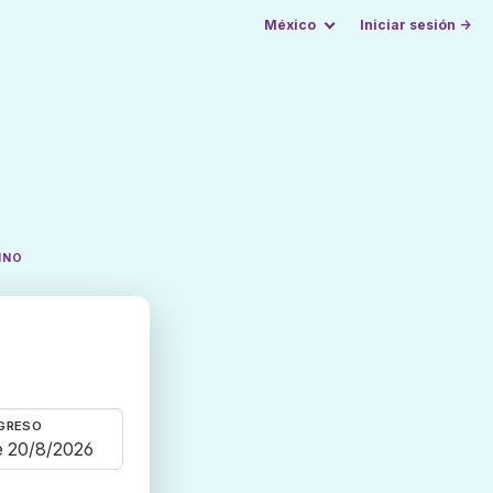
México
Iniciar sesión →
INO
GRESO