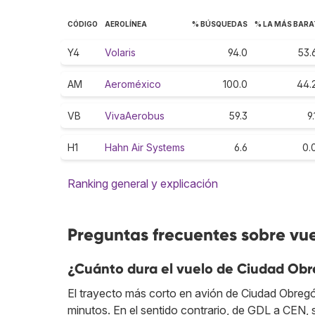
CÓDIGO
AEROLÍNEA
% BÚSQUEDAS
% LA MÁS BARA
Y4
Volaris
94.0
53.
AM
Aeroméxico
100.0
44.
VB
VivaAerobus
59.3
9.
H1
Hahn Air Systems
6.6
0.
Ranking general y explicación
Preguntas frecuentes sobre vu
¿Cuánto dura el vuelo de Ciudad Ob
El trayecto más corto en avión de Ciudad Obreg
minutos. En el sentido contrario, de GDL a CEN, s