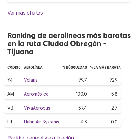
Ver más ofertas
Ranking de aerolíneas más baratas
en la ruta Ciudad Obregón -
Tijuana
CÓDIGO
AEROLÍNEA
% BÚSQUEDAS
% LA MÁS BARATA
Y4
Volaris
99.7
92.9
AM
Aeroméxico
100.0
5.8
VB
VivaAerobus
57.4
2.7
H1
Hahn Air Systems
4.3
0.0
Ranking general y explicación