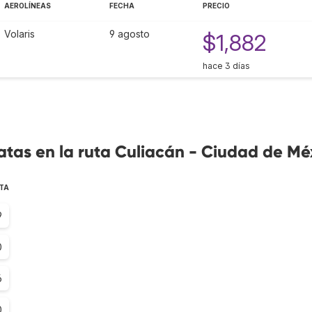
AEROLÍNEAS
FECHA
PRECIO
Volaris
9 agosto
$1,882
hace 3 días
tas en la ruta Culiacán - Ciudad de Mé
TA
9
0
6
0