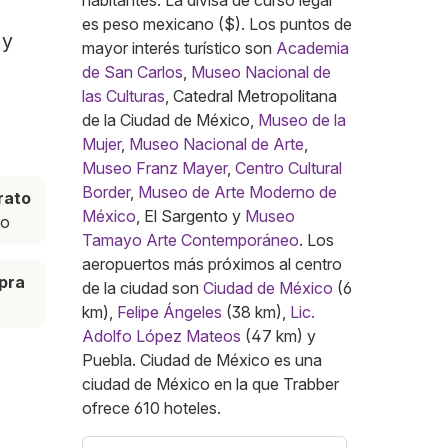
habitantes. La divisa de curso legal
es peso mexicano ($). Los puntos de
 y
mayor interés turístico son
Academia
de San Carlos
,
Museo Nacional de
las Culturas
, Catedral Metropolitana
de la Ciudad de México,
Museo de la
Mujer
,
Museo Nacional de Arte
,
Museo Franz Mayer
,
Centro Cultural
Border
,
Museo de Arte Moderno de
rato
México
, El Sargento y
Museo
to
Tamayo Arte Contemporáneo
. Los
aeropuertos más próximos al centro
pra
de la ciudad son
Ciudad de México
(6
km),
Felipe Ángeles
(38 km),
Lic.
Adolfo López Mateos
(47 km) y
Puebla. Ciudad de México es una
ciudad de México en la que Trabber
ofrece 610 hoteles.