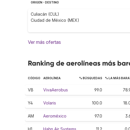
ORIGEN - DESTINO
Culiacán (CUL)
Ciudad de México (MEX)
Ver más ofertas
Ranking de aerolíneas más bara
CÓDIGO
AEROLÍNEA
% BÚSQUEDAS
% LA MÁS BARA
VB
VivaAerobus
99.0
78.
Y4
Volaris
100.0
18.
AM
Aeroméxico
97.0
3.
H1
Hahn Air Systems
11.2
0.