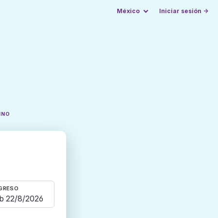
México
Iniciar sesión →
INO
GRESO