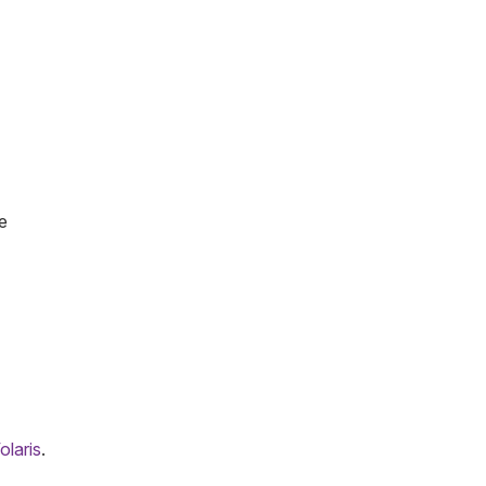
e
olaris
.