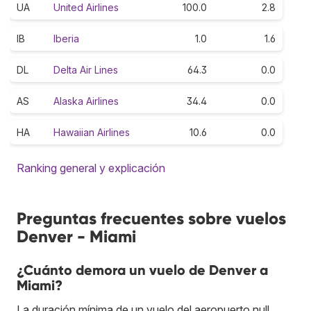
UA
United Airlines
100.0
2.8
IB
Iberia
1.0
1.6
DL
Delta Air Lines
64.3
0.0
AS
Alaska Airlines
34.4
0.0
HA
Hawaiian Airlines
10.6
0.0
Ranking general y explicación
Preguntas frecuentes sobre vuelos
Denver - Miami
¿Cuánto demora un vuelo de Denver a
Miami?
La duración mínima de un vuelo del aeropuerto null