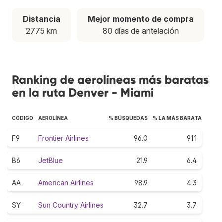
Distancia
Mejor momento de compra
2775 km
80 días de antelación
Ranking de aerolíneas más baratas
en la ruta Denver - Miami
CÓDIGO
AEROLÍNEA
% BÚSQUEDAS
% LA MÁS BARATA
F9
Frontier Airlines
96.0
91.1
B6
JetBlue
21.9
6.4
AA
American Airlines
98.9
4.3
SY
Sun Country Airlines
32.7
3.7