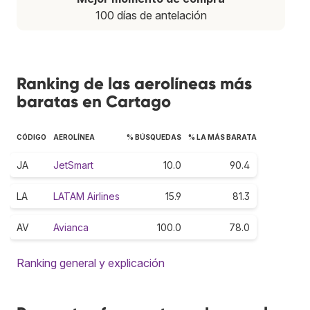
100 días de antelación
Ranking de las aerolíneas más
baratas en Cartago
CÓDIGO
AEROLÍNEA
% BÚSQUEDAS
% LA MÁS BARATA
JA
JetSmart
10.0
90.4
LA
LATAM Airlines
15.9
81.3
AV
Avianca
100.0
78.0
Ranking general y explicación