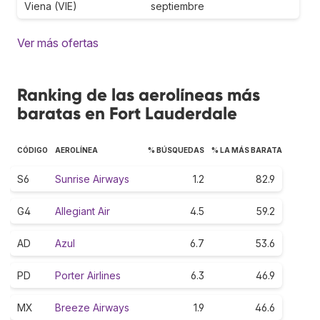
Viena (VIE)
septiembre
Ver más ofertas
Ranking de las aerolíneas más
baratas en Fort Lauderdale
CÓDIGO
AEROLÍNEA
% BÚSQUEDAS
% LA MÁS BARATA
S6
Sunrise Airways
1.2
82.9
G4
Allegiant Air
4.5
59.2
AD
Azul
6.7
53.6
PD
Porter Airlines
6.3
46.9
MX
Breeze Airways
1.9
46.6