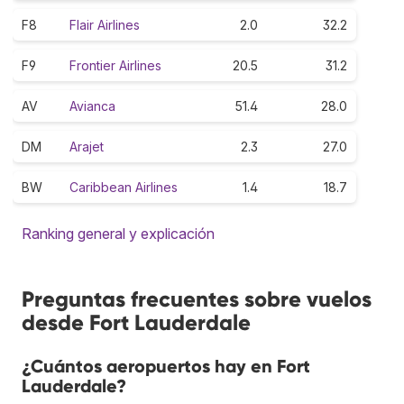
F8
Flair Airlines
2.0
32.2
F9
Frontier Airlines
20.5
31.2
AV
Avianca
51.4
28.0
DM
Arajet
2.3
27.0
BW
Caribbean Airlines
1.4
18.7
Ranking general y explicación
Preguntas frecuentes sobre vuelos
desde Fort Lauderdale
¿Cuántos aeropuertos hay en Fort
Lauderdale?