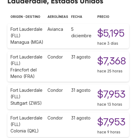
Lauderdale, Estados Unidos
ORIGEN - DESTINO
AEROLÍNEAS
FECHA
PRECIO
Fort Lauderdale
Avianca
5
$5,195
(FLL)
diciembre
Managua (MGA)
hace 3 días
Fort Lauderdale
Condor
31 agosto
$7,368
(FLL)
Fráncfort del
hace 25 horas
Meno (FRA)
Fort Lauderdale
Condor
31 agosto
$7,953
(FLL)
Stuttgart (ZWS)
hace 13 horas
Fort Lauderdale
Condor
31 agosto
$7,953
(FLL)
Colonia (QKL)
hace 9 horas