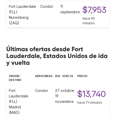
Fort Lauderdale
Condor
11
$7,953
(FLL)
septiembre
Nuremberg
hace 90
(ZAQ)
minutos
Últimas ofertas desde Fort
Lauderdale, Estados Unidos de ida
y vuelta
ORIGEN -
AEROLÍNEAS
IDA - VUELTA
PRECIO
DESTINO
Fort
Condor
27 octubre
$13,740
Lauderdale
19
(FLL)
noviembre
hace 71 minutos
Madrid
(MAD)