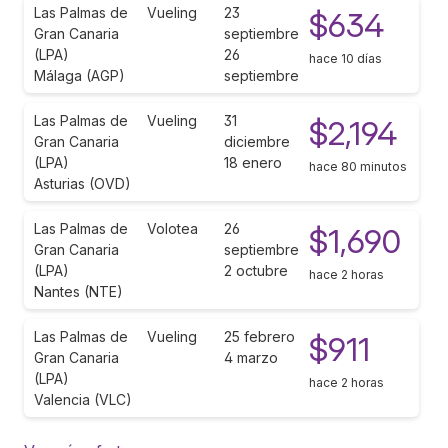
Las Palmas de
Vueling
23
$634
Gran Canaria
septiembre
(LPA)
26
hace 10 días
Málaga (AGP)
septiembre
Las Palmas de
Vueling
31
$2,194
Gran Canaria
diciembre
(LPA)
18 enero
hace 80 minutos
Asturias (OVD)
Las Palmas de
Volotea
26
$1,690
Gran Canaria
septiembre
(LPA)
2 octubre
hace 2 horas
Nantes (NTE)
Las Palmas de
Vueling
25 febrero
$911
Gran Canaria
4 marzo
(LPA)
hace 2 horas
Valencia (VLC)