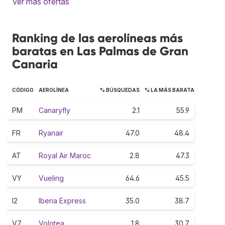
Ver más ofertas
Ranking de las aerolíneas más
baratas en Las Palmas de Gran
Canaria
CÓDIGO
AEROLÍNEA
% BÚSQUEDAS
% LA MÁS BARATA
PM
Canaryfly
2.1
55.9
FR
Ryanair
47.0
48.4
AT
Royal Air Maroc
2.8
47.3
VY
Vueling
64.6
45.5
I2
Iberia Express
35.0
38.7
V7
Volotea
1.8
30.7