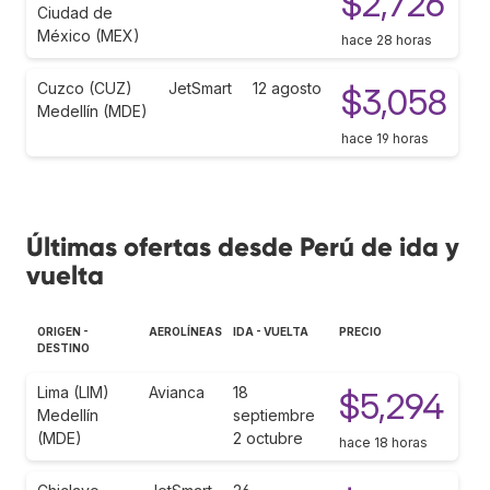
$2,726
Ciudad de
México (MEX)
hace 28 horas
Cuzco (CUZ)
JetSmart
12 agosto
$3,058
Medellín (MDE)
hace 19 horas
Últimas ofertas desde Perú de ida y
vuelta
ORIGEN -
AEROLÍNEAS
IDA - VUELTA
PRECIO
DESTINO
Lima (LIM)
Avianca
18
$5,294
Medellín
septiembre
(MDE)
2 octubre
hace 18 horas