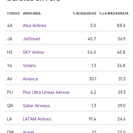
CÓDIGO
AEROLÍNEA
% BÚSQUEDAS
% LA MÁS BARATA
4A
Atsa Airlines
3.0
88.6
JA
JetSmart
45.7
56.9
H2
SKY Airline
54.0
45.8
Y4
Volaris
1.3
34.8
AV
Avianca
30.1
31.3
PU
Plus Ultra Líneas Aéreas
4.2
29.3
QR
Qatar Airways
1.3
29.0
LA
LATAM Airlines
91.4
24.6
DM
Arajet
2.1
23.0