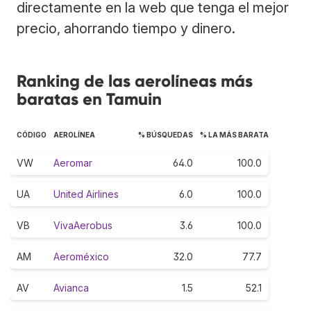
directamente en la web que tenga el mejor
precio, ahorrando tiempo y dinero.
Ranking de las aerolíneas más
baratas en Tamuin
CÓDIGO
AEROLÍNEA
% BÚSQUEDAS
% LA MÁS BARATA
VW
Aeromar
64.0
100.0
UA
United Airlines
6.0
100.0
VB
VivaAerobus
3.6
100.0
AM
Aeroméxico
32.0
77.7
AV
Avianca
1.5
52.1