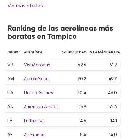
Ver más ofertas
Ranking de las aerolíneas más
baratas en Tampico
CÓDIGO
AEROLÍNEA
% BÚSQUEDAS
% LA MÁS BARATA
VB
VivaAerobus
62.6
61.2
AM
Aeroméxico
90.2
49.7
UA
United Airlines
20.4
46.0
AA
American Airlines
15.9
32.6
LH
Lufthansa
4.6
14.1
AF
Air France
5.4
14.0