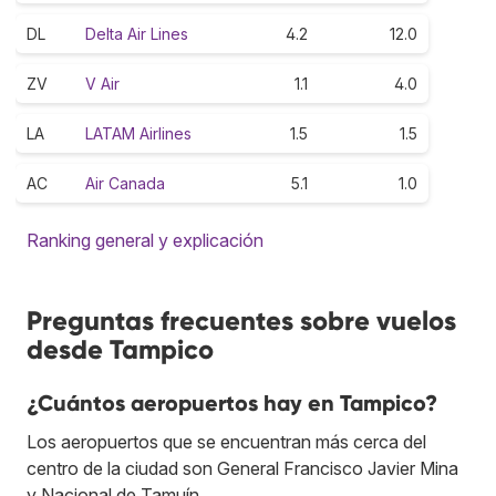
DL
Delta Air Lines
4.2
12.0
ZV
V Air
1.1
4.0
LA
LATAM Airlines
1.5
1.5
AC
Air Canada
5.1
1.0
Ranking general y explicación
Preguntas frecuentes sobre vuelos
desde Tampico
¿Cuántos aeropuertos hay en Tampico?
Los aeropuertos que se encuentran más cerca del
centro de la ciudad son General Francisco Javier Mina
y Nacional de Tamuín.