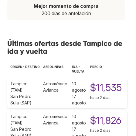
Mejor momento de compra
200 días de antelación
Últimas ofertas desde Tampico de
ida y vuelta
ORIGEN - DESTINO
AEROLÍNEAS
IDA -
PRECIO
VUELTA
Tampico
Aeroméxico
10
$11,535
(TAM)
Avianca
agosto
San Pedro
17
hace 2 días
Sula (SAP)
agosto
Tampico
Aeroméxico
10
$11,826
(TAM)
Avianca
agosto
San Pedro
17
hace 2 días
Sula (SAP)
agosto