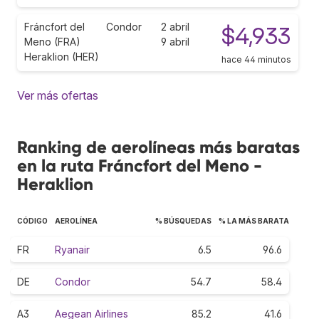
Fráncfort del
Condor
2 abril
$4,933
Meno (FRA)
9 abril
Heraklion (HER)
hace 44 minutos
Ver más ofertas
Ranking de aerolíneas más baratas
en la ruta Fráncfort del Meno -
Heraklion
CÓDIGO
AEROLÍNEA
% BÚSQUEDAS
% LA MÁS BARATA
FR
Ryanair
6.5
96.6
DE
Condor
54.7
58.4
A3
Aegean Airlines
85.2
41.6