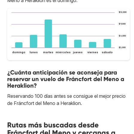
Meno a Heraklion es el domingo.
$12,000
$9,000
$6,000
$3,000
domingo
lunes
martes
miércoles
jueves
viernes
sábado
¿Cuánta anticipación se aconseja para
reservar un vuelo de Fráncfort del Meno a
Heraklion?
Reservando 100 días antes se consigue el mejor precio
de Fráncfort del Meno a Heraklion.
Rutas más buscadas desde
Fráncfort del Meno y cercanas a