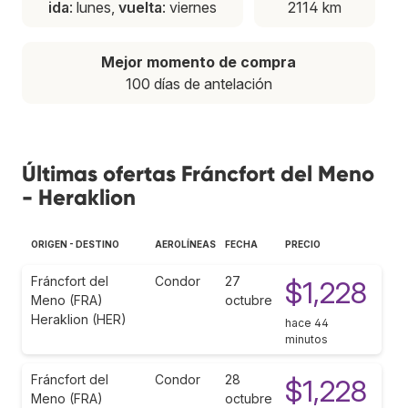
ida
: lunes,
vuelta
: viernes
2114 km
Mejor momento de compra
100 días de antelación
Últimas ofertas Fráncfort del Meno
- Heraklion
ORIGEN - DESTINO
AEROLÍNEAS
FECHA
PRECIO
Fráncfort del
Condor
27
$1,228
Meno (FRA)
octubre
Heraklion (HER)
hace 44
minutos
Fráncfort del
Condor
28
$1,228
Meno (FRA)
octubre