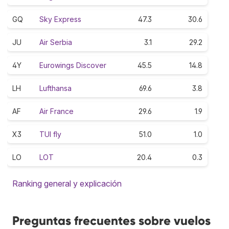
GQ
Sky Express
47.3
30.6
JU
Air Serbia
3.1
29.2
4Y
Eurowings Discover
45.5
14.8
LH
Lufthansa
69.6
3.8
AF
Air France
29.6
1.9
X3
TUI fly
51.0
1.0
LO
LOT
20.4
0.3
Ranking general y explicación
Preguntas frecuentes sobre vuelos