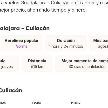
tra vuelos Guadalajara - Culiacán en Trabber y re
ejor precio, ahorrando tiempo y dinero.
alajara - Culiacán
Aerolínea popular
Duración
Mes ba
Volaris
1 hora y 24 minutos
agos
ada
Distancia
Mejor momento de com
: jueves
615 km
30 días de antelación
Culiacán
NEAS
FECHA
PRECIO