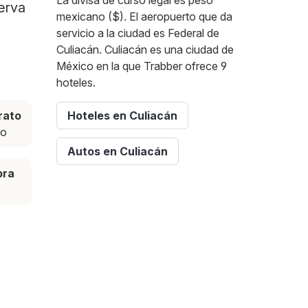
La divisa de curso legal es peso
serva
mexicano ($). El aeropuerto que da
servicio a la ciudad es Federal de
Culiacán. Culiacán es una ciudad de
México en la que Trabber ofrece 9
hoteles.
rato
Hoteles en Culiacán
to
Autos en Culiacán
pra