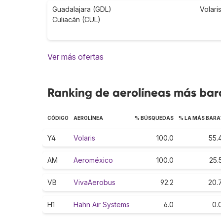
Guadalajara (GDL)
Volari
Culiacán (CUL)
Ver más ofertas
Ranking de aerolíneas más bara
CÓDIGO
AEROLÍNEA
% BÚSQUEDAS
% LA MÁS BARA
Y4
Volaris
100.0
55.
AM
Aeroméxico
100.0
25.
VB
VivaAerobus
92.2
20.
H1
Hahn Air Systems
6.0
0.