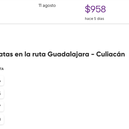
s
11 agosto
$958
hace 5 días
tas en la ruta Guadalajara - Culiacán
TA
4
5
7
0