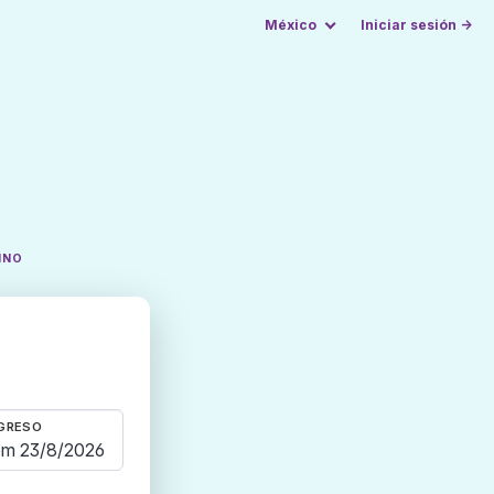
México
Iniciar sesión →
INO
GRESO