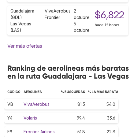
Guadalajara
VivaAerobus
2
$6,822
(GDL)
Frontier
octubre
Las Vegas
5
hace 12 horas
(LAS)
octubre
Ver más ofertas
Ranking de aerolíneas más baratas
en la ruta Guadalajara - Las Vegas
CÓDIGO
AEROLÍNEA
% BÚSQUEDAS
% LA MÁS BARATA
VB
VivaAerobus
81.3
54.0
Y4
Volaris
99.4
33.6
F9
Frontier Airlines
51.8
22.8