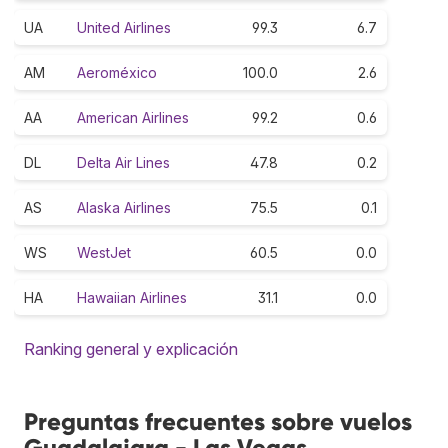
UA
United Airlines
99.3
6.7
AM
Aeroméxico
100.0
2.6
AA
American Airlines
99.2
0.6
DL
Delta Air Lines
47.8
0.2
AS
Alaska Airlines
75.5
0.1
WS
WestJet
60.5
0.0
HA
Hawaiian Airlines
31.1
0.0
Ranking general y explicación
Preguntas frecuentes sobre vuelos
Guadalajara - Las Vegas