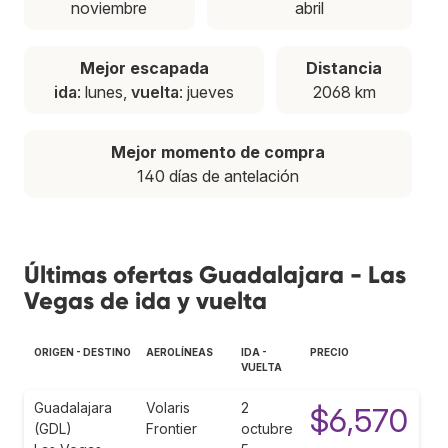
noviembre
abril
Mejor escapada
Distancia
ida
: lunes,
vuelta
: jueves
2068 km
Mejor momento de compra
140 días de antelación
Últimas ofertas Guadalajara - Las
Vegas de ida y vuelta
ORIGEN - DESTINO
AEROLÍNEAS
IDA -
PRECIO
VUELTA
Guadalajara
Volaris
2
$6,570
(GDL)
Frontier
octubre