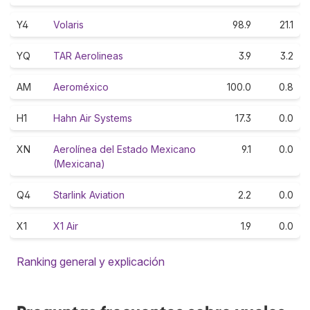
Y4
Volaris
98.9
21.1
YQ
TAR Aerolineas
3.9
3.2
AM
Aeroméxico
100.0
0.8
H1
Hahn Air Systems
17.3
0.0
XN
Aerolínea del Estado Mexicano
9.1
0.0
(Mexicana)
Q4
Starlink Aviation
2.2
0.0
X1
X1 Air
1.9
0.0
Ranking general y explicación