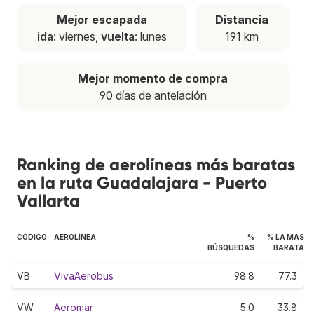
Mejor escapada
Distancia
ida
: viernes,
vuelta
: lunes
191 km
Mejor momento de compra
90 días de antelación
Ranking de aerolíneas más baratas
en la ruta Guadalajara - Puerto
Vallarta
CÓDIGO
AEROLÍNEA
%
% LA MÁS
BÚSQUEDAS
BARATA
VB
VivaAerobus
98.8
77.3
VW
Aeromar
5.0
33.8