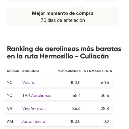
Mejor momento de compra
70 días de antelación
Ranking de aerolíneas más baratas
en la ruta Hermosillo - Culiacán
CÓDIGO
AEROLÍNEA
% BÚSQUEDAS
% LA MÁS BARATA
Y4
Volaris
100.0
60.5
YQ
TAR Aerolineas
45.6
30.4
VB
VivaAerobus
86.4
28.8
AM
Aeroméxico
100.0
0.2