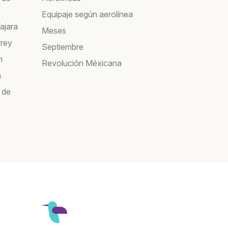
Equipaje según aerolínea
ajara
Meses
rrey
Septiembre
n
Revolución Méxicana
a
 de