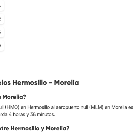
4
2
5
0
los Hermosillo - Morelia
a Morelia?
ull (HMO) en Hermosillo al aeropuerto null (MLM) en Morelia e
arda 4 horas y 38 minutos.
ntre Hermosillo y Morelia?