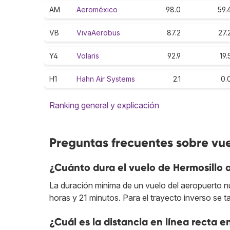
AM
Aeroméxico
98.0
59.
VB
VivaAerobus
87.2
27.
Y4
Volaris
92.9
19.
H1
Hahn Air Systems
2.1
0.
Ranking general y explicación
Preguntas frecuentes sobre vue
¿Cuánto dura el vuelo de Hermosillo 
La duración mínima de un vuelo del aeropuerto n
horas y 21 minutos. Para el trayecto inverso se t
¿Cuál es la distancia en línea recta e