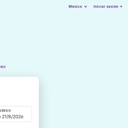
México
Iniciar sesión →
INO
GRESO