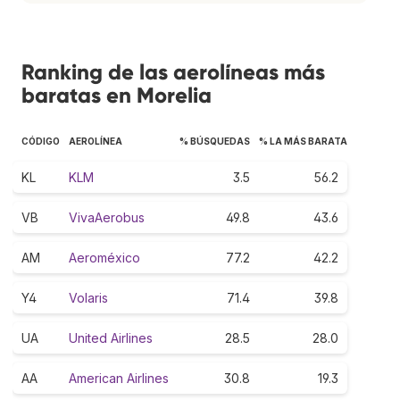
Ranking de las aerolíneas más
baratas en Morelia
CÓDIGO
AEROLÍNEA
% BÚSQUEDAS
% LA MÁS BARATA
KL
KLM
3.5
56.2
VB
VivaAerobus
49.8
43.6
AM
Aeroméxico
77.2
42.2
Y4
Volaris
71.4
39.8
UA
United Airlines
28.5
28.0
AA
American Airlines
30.8
19.3