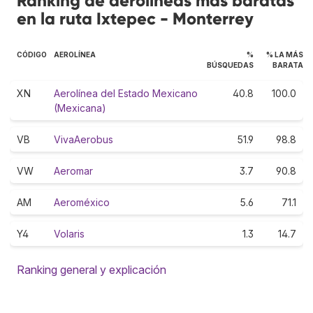
Ranking de aerolíneas más baratas
en la ruta Ixtepec - Monterrey
CÓDIGO
AEROLÍNEA
%
% LA MÁS
BÚSQUEDAS
BARATA
XN
Aerolínea del Estado Mexicano
40.8
100.0
(Mexicana)
VB
VivaAerobus
51.9
98.8
VW
Aeromar
3.7
90.8
AM
Aeroméxico
5.6
71.1
Y4
Volaris
1.3
14.7
Ranking general y explicación