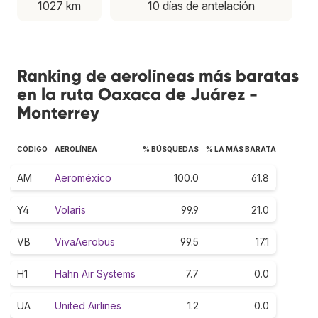
1027 km
10 días de antelación
Ranking de aerolíneas más baratas
en la ruta Oaxaca de Juárez -
Monterrey
CÓDIGO
AEROLÍNEA
% BÚSQUEDAS
% LA MÁS BARATA
AM
Aeroméxico
100.0
61.8
Y4
Volaris
99.9
21.0
VB
VivaAerobus
99.5
17.1
H1
Hahn Air Systems
7.7
0.0
UA
United Airlines
1.2
0.0