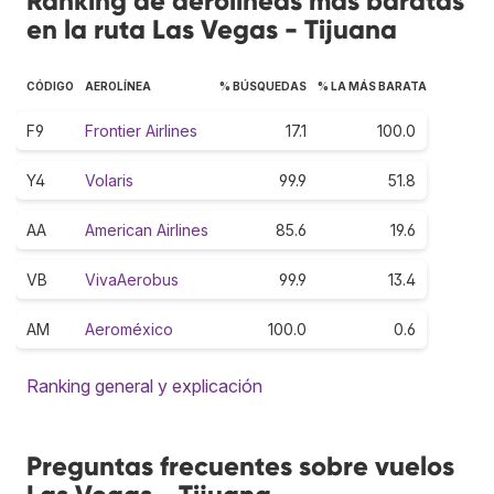
Ranking de aerolíneas más baratas
en la ruta Las Vegas - Tijuana
CÓDIGO
AEROLÍNEA
% BÚSQUEDAS
% LA MÁS BARATA
F9
Frontier Airlines
17.1
100.0
Y4
Volaris
99.9
51.8
AA
American Airlines
85.6
19.6
VB
VivaAerobus
99.9
13.4
AM
Aeroméxico
100.0
0.6
Ranking general y explicación
Preguntas frecuentes sobre vuelos