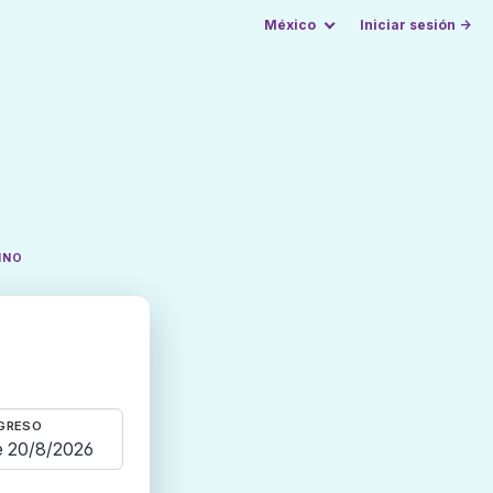
México
Iniciar sesión →
INO
GRESO