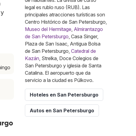
de habitantes. La divisa de curso
n
legal es rublo ruso (RUB). Las
 y
principales atracciones turísticas son
Centro Histórico de San Petersburgo,
Museo del Hermitage
,
Almirantazgo
de San Petersburgo
, Casa Singer,
Plaza de San Isaac, Antigua Bolsa
de San Petersburgo,
Catedral de
Kazán
, Strelka, Doce Colegios de
a
San Petersburgo y iglesia de Santa
mingo
Catalina. El aeropuerto que da
servicio a la ciudad es Púlkovo.
Hoteles en San Petersburgo
Autos en San Petersburgo
urgo