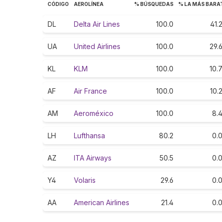
CÓDIGO
AEROLÍNEA
% BÚSQUEDAS
% LA MÁS BARA
DL
Delta Air Lines
100.0
41.
UA
United Airlines
100.0
29.
KL
KLM
100.0
10.
AF
Air France
100.0
10.
AM
Aeroméxico
100.0
8.
LH
Lufthansa
80.2
0.
AZ
ITA Airways
50.5
0.
Y4
Volaris
29.6
0.
AA
American Airlines
21.4
0.