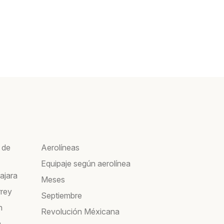
 de
Aerolíneas
Equipaje según aerolínea
ajara
Meses
rrey
Septiembre
n
Revolución Méxicana
a