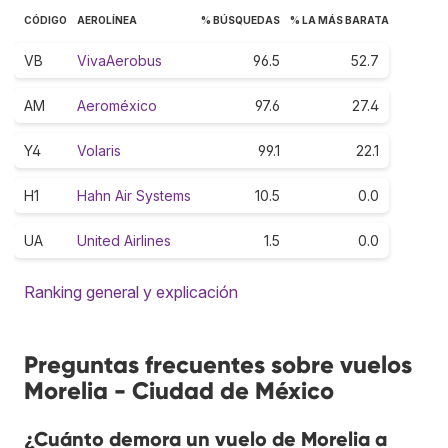
CÓDIGO
AEROLÍNEA
% BÚSQUEDAS
% LA MÁS BARATA
VB
VivaAerobus
96.5
52.7
AM
Aeroméxico
97.6
27.4
Y4
Volaris
99.1
22.1
H1
Hahn Air Systems
10.5
0.0
UA
United Airlines
1.5
0.0
Ranking general y explicación
Preguntas frecuentes sobre vuelos
Morelia - Ciudad de México
¿Cuánto demora un vuelo de Morelia a