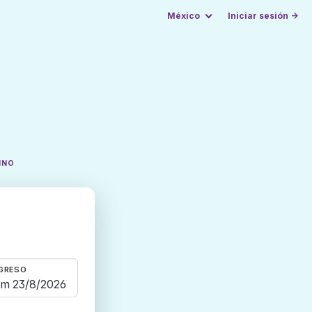
México
Iniciar sesión →
INO
GRESO