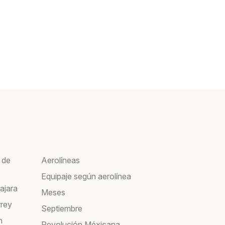
 de
Aerolíneas
Equipaje según aerolínea
ajara
Meses
rrey
Septiembre
n
Revolución Méxicana