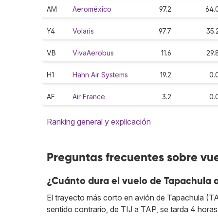
AM
Aeroméxico
97.2
64.
Y4
Volaris
97.7
35.
VB
VivaAerobus
11.6
29.
H1
Hahn Air Systems
19.2
0.
AF
Air France
3.2
0.
Ranking general y explicación
Preguntas frecuentes sobre vue
¿Cuánto dura el vuelo de Tapachula 
El trayecto más corto en avión de Tapachula (TAP
sentido contrario, de TIJ a TAP, se tarda 4 horas