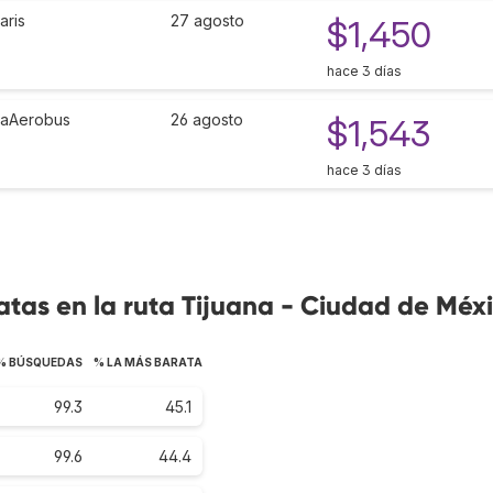
aris
27 agosto
$1,450
hace 3 días
vaAerobus
26 agosto
$1,543
hace 3 días
tas en la ruta Tijuana - Ciudad de Méx
% BÚSQUEDAS
% LA MÁS BARATA
99.3
45.1
99.6
44.4