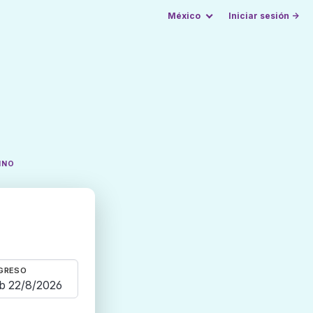
México
Iniciar sesión →
INO
GRESO