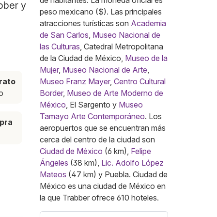
de habitantes. La moneda oficial es
bber y
peso mexicano ($). Las principales
atracciones turísticas son
Academia
de San Carlos
,
Museo Nacional de
las Culturas
, Catedral Metropolitana
de la Ciudad de México,
Museo de la
Mujer
,
Museo Nacional de Arte
,
rato
Museo Franz Mayer
,
Centro Cultural
o
Border
,
Museo de Arte Moderno de
México
, El Sargento y
Museo
Tamayo Arte Contemporáneo
. Los
pra
aeropuertos que se encuentran más
cerca del centro de la ciudad son
Ciudad de México
(6 km),
Felipe
Ángeles
(38 km),
Lic. Adolfo López
Mateos
(47 km) y Puebla. Ciudad de
México es una ciudad de México en
la que Trabber ofrece 610 hoteles.