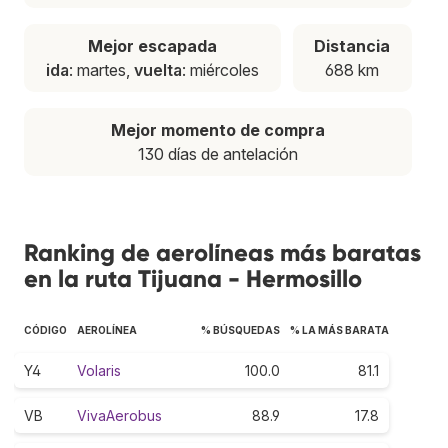
Mejor escapada
Distancia
ida
: martes,
vuelta
: miércoles
688 km
Mejor momento de compra
130 días de antelación
Ranking de aerolíneas más baratas
en la ruta Tijuana - Hermosillo
CÓDIGO
AEROLÍNEA
% BÚSQUEDAS
% LA MÁS BARATA
Y4
Volaris
100.0
81.1
VB
VivaAerobus
88.9
17.8