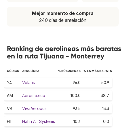
Mejor momento de compra
240 días de antelación
Ranking de aerolíneas más baratas
en la ruta Tijuana - Monterrey
CÓDIGO
AEROLÍNEA
% BÚSQUEDAS
% LA MÁS BARATA
Y4
Volaris
96.0
50.9
AM
Aeroméxico
100.0
38.7
VB
VivaAerobus
93.5
13.3
H1
Hahn Air Systems
10.3
0.0